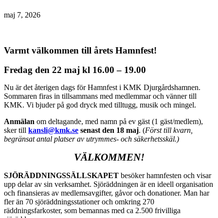
maj 7, 2026
Varmt välkommen till årets Hamnfest!
Fredag den 22 maj kl 16.00 – 19.00
Nu är det återigen dags för Hamnfest i KMK Djurgårdshamnen.
Sommaren firas in tillsammans med medlemmar och vänner till
KMK. Vi bjuder på god dryck med tilltugg, musik och mingel.
Anmälan
om deltagande, med namn på ev gäst (1 gäst/medlem),
sker till
kansli@kmk.se
senast den 18 maj
.
(
Först till kvarn,
begränsat antal platser av utrymmes- och säkerhetsskäl.)
VÄLKOMMEN!
SJÖRÄDDNINGSSÄLLSKAPET
besöker hamnfesten och visar
upp delar av sin verksamhet. Sjöräddningen är en ideell organisation
och finansieras av medlemsavgifter, gåvor och donationer. Man har
fler än 70 sjöräddningsstationer och omkring 270
räddningsfarkoster, som bemannas med ca 2.500 frivilliga