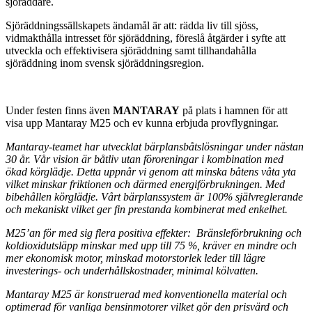
sjöräddare.
Sjöräddningssällskapets ändamål är att: rädda liv till sjöss,
vidmakthålla intresset för sjöräddning, föreslå åtgärder i syfte att
utveckla och effektivisera sjöräddning samt tillhandahålla
sjöräddning inom svensk sjöräddningsregion.
Under festen finns även
MANTARAY
på plats i hamnen för att
visa upp Mantaray M25 och ev kunna erbjuda provflygningar.
Mantaray-teamet har utvecklat bärplansbåtslösningar under nästan
30 år. Vår vision är båtliv utan föroreningar i kombination med
ökad körglädje. Detta uppnår vi genom att minska båtens våta yta
vilket minskar friktionen och därmed energiförbrukningen. Med
bibehållen körglädje. Vårt bärplanssystem är 100% självreglerande
och mekaniskt vilket ger fin prestanda kombinerat med enkelhet.
M25’an för med sig flera positiva effekter:
Bränsleförbrukning och
koldioxidutsläpp minskar med upp till 75 %, kräver en mindre och
mer ekonomisk motor, minskad motorstorlek leder till lägre
investerings- och underhållskostnader, minimal kölvatten.
Mantaray M25 är konstruerad med konventionella material och
optimerad för vanliga bensinmotorer vilket gör den prisvärd och