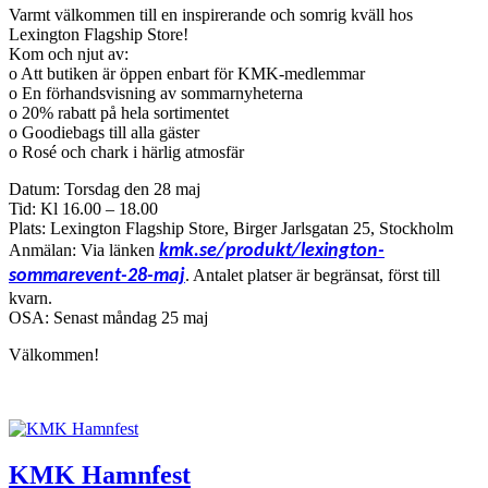
Varmt välkommen till en inspirerande och somrig kväll hos
Lexington Flagship Store!
Kom och njut av:
o Att butiken är öppen enbart för KMK-medlemmar
o En förhandsvisning av sommarnyheterna
o 20% rabatt på hela sortimentet
o Goodiebags till alla gäster
o Rosé och chark i härlig atmosfär
Datum: Torsdag den 28 maj
Tid: Kl 16.00 – 18.00
Plats: Lexington Flagship Store, Birger Jarlsgatan 25, Stockholm
Anmälan: Via länken
kmk.se/produkt/lexington-
sommarevent-28-maj
. Antalet platser är begränsat, först till
kvarn.
OSA: Senast måndag 25 maj
Välkommen!
KMK Hamnfest