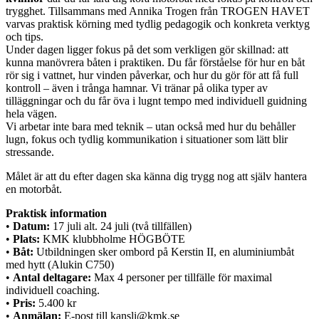
trygghet. Tillsammans med Annika Trogen från TROGEN HAVET
varvas praktisk körning med tydlig pedagogik och konkreta verktyg
och tips.
Under dagen ligger fokus på det som verkligen gör skillnad: att
kunna manövrera båten i praktiken. Du får förståelse för hur en båt
rör sig i vattnet, hur vinden påverkar, och hur du gör för att få full
kontroll – även i trånga hamnar. Vi tränar på olika typer av
tilläggningar och du får öva i lugnt tempo med individuell guidning
hela vägen.
Vi arbetar inte bara med teknik – utan också med hur du behåller
lugn, fokus och tydlig kommunikation i situationer som lätt blir
stressande.
Målet är att du efter dagen ska känna dig trygg nog att själv hantera
en motorbåt.
Praktisk information
•
Datum:
17 juli alt. 24 juli (två tillfällen)
•
Plats:
KMK klubbholme HÖGBÖTE
•
Båt:
Utbildningen sker ombord på Kerstin II, en aluminiumbåt
med hytt (Alukin C750)
•
Antal deltagare:
Max 4 personer per tillfälle för maximal
individuell coaching.
•
Pris:
5.400 kr
•
Anmälan:
E-post till kansli@kmk.se