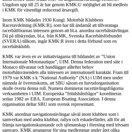
Ungdom upp till 25 år har genom KMK:U möjlighet att bli medlem
i KMK för väsentligt reducerad årsavgift.
Inom KMK bildades 1930 Kungl. Motorbåt Klubbens
Raceravdelning (KMK:R), som har till ändamål att tillvarataga
racerbåtförarnas intressen genom att bl.a. anordna racerbåtstävlingar.
Då på tillskyndan, bl.a. från KMK, Svenska Racerbåtsförbundet
(SVERA) tillkom, ingår KMK:R även i detta förbund som en
racerbåtsklubb.
KMK var även en av initiativtagarna till bildandet av ”Union
Internationale Motonautique”, UIM. Denna federation med säte i
Monaco tillvaratar och handlägger alltefter behov
motorbåtsväsendets alla intressen av internationell karaktär. Fram till
1979 var KMK s k ”National Authority” (NA) i UIM men under
nämnda år överenskoms, att SBU såsom en huvudorganisation
skulle överta denna roll. Numera dominerar racertävlingsfrågorna
verksamheten i UIM. Europeiska ”fritidsbåtsfrågor” koordineras
sedan 1982 av EBA, European Boating Association. I denna
organisation deltar SBU som svensk representant.
KMK anordnar navigationstävlingar såväl inom klubben som i
samverkan med andra klubbar, rallyn och eskaderfärder, allt för att
främja navigationskunnande och sjömanskap i förening med trivsam
samvaro. KMK arrangerar för sina medlemmar under året olika