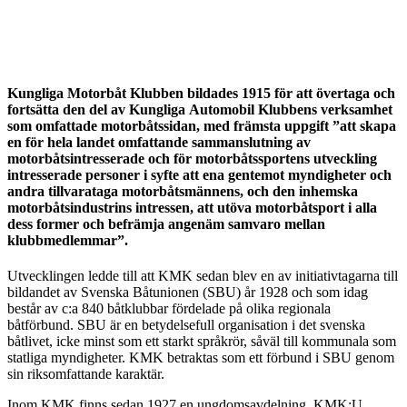
Kungliga Motorbåt Klubben bildades 1915 för att övertaga och
fortsätta den del av Kungliga Automobil Klubbens verksamhet
som omfattade motorbåtssidan, med främsta uppgift ”att skapa
en för hela landet omfattande sammanslutning av
motorbåtsintresserade och för motorbåtssportens utveckling
intresserade personer i syfte att ena gentemot myndigheter och
andra tillvarataga motorbåtsmännens, och den inhemska
motorbåtsindustrins intressen, att utöva motorbåtsport i alla
dess former och befrämja angenäm samvaro mellan
klubbmedlemmar”.
Utvecklingen ledde till att KMK sedan blev en av initiativtagarna till
bildandet av Svenska Båtunionen (SBU) år 1928 och som idag
består av c:a 840 båtklubbar fördelade på olika regionala
båtförbund. SBU är en betydelsefull organisation i det svenska
båtlivet, icke minst som ett starkt språkrör, såväl till kommunala som
statliga myndigheter. KMK betraktas som ett förbund i SBU genom
sin riksomfattande karaktär.
Inom KMK finns sedan 1927 en ungdomsavdelning, KMK:U.