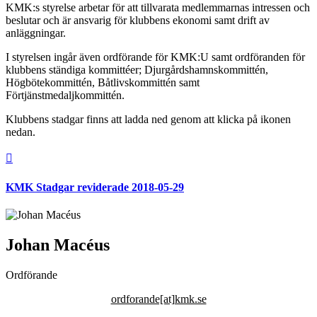
KMK:s styrelse arbetar för att tillvarata medlemmarnas intressen och
beslutar och är ansvarig för klubbens ekonomi samt drift av
anläggningar.
I styrelsen ingår även ordförande för KMK:U samt ordföranden för
klubbens ständiga kommittéer; Djurgårdshamnskommittén,
Högbötekommittén, Båtlivskommittén samt
Förtjänstmedaljkommittén.
Klubbens stadgar finns att ladda ned genom att klicka på ikonen
nedan.

KMK Stadgar reviderade 2018-05-29
Johan Macéus
Ordförande
ordforande[at]kmk.se