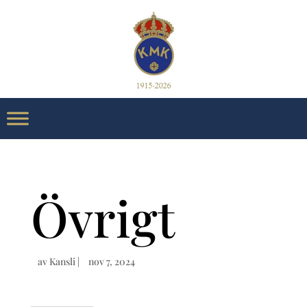
Övrigt
av
Kansli
|
nov 7, 2024