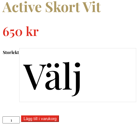
Active Skort Vit
650
kr
Storlekt
Lägg till i varukorg
Active
Skort
Vit