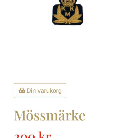
Din varukorg
Mössmärke
200
kr