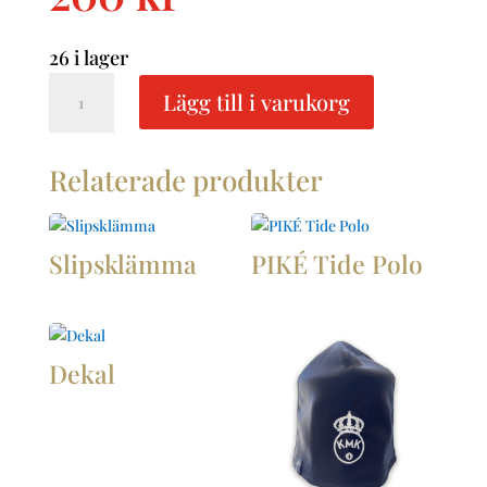
26 i lager
Mössmärke
Lägg till i varukorg
mängd
Relaterade produkter
Slipsklämma
PIKÉ Tide Polo
Dekal