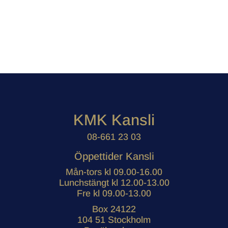
KMK Kansli
08-661 23 03
Öppettider Kansli
Mån-tors kl 09.00-16.00
Lunchstängt kl 12.00-13.00
Fre kl 09.00-13.00
Box 24122
104 51 Stockholm