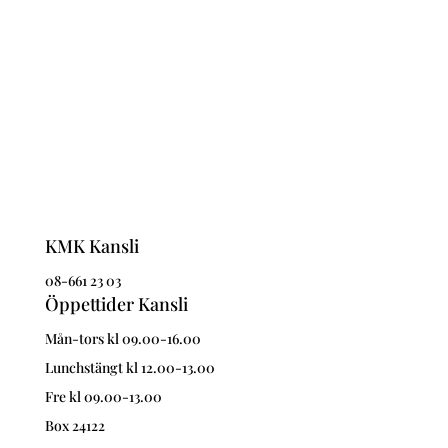
Na
KMK Kansli
08-661 23 03
Öppettider Kansli
Mån-tors kl 09.00-16.00
Lunchstängt kl 12.00-13.00
Fre kl 09.00-13.00
Box 24122