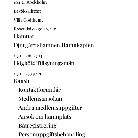
104 51 Stockholm
Besöksadress:
Villa Godthem,
Rosendalsvägen 9, 1 tr
Hamnar
Djurgårdshamnen Hamnkapten
070 – 260 27 13
Högböte Tillsyningsmän
070 – 259 92 29
Kansli
Kontaktformulär
Medlemsansökan
Ändra medlemsuppgifter
Ansök om hamnplats
Båtregistrering
Personuppgiftsbehandling