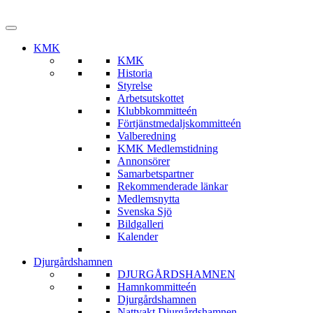
KMK
KMK
Historia
Styrelse
Arbetsutskottet
Klubbkommitteén
Förtjänstmedaljskommitteén
Valberedning
KMK Medlemstidning
Annonsörer
Samarbetspartner
Rekommenderade länkar
Medlemsnytta
Svenska Sjö
Bildgalleri
Kalender
Djurgårdshamnen
DJURGÅRDSHAMNEN
Hamnkommitteén
Djurgårdshamnen
Nattvakt Djurgårdshamnen