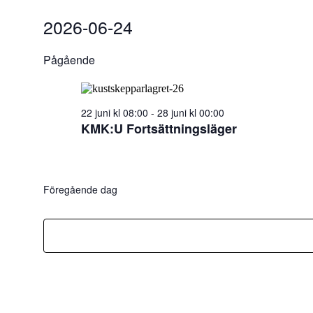
Evenemang
2026-06-24
för
Välj
datum.
2026-
Pågående
06-
24
22 juni kl 08:00
-
28 juni kl 00:00
KMK:U Fortsättningsläger
Föregående dag