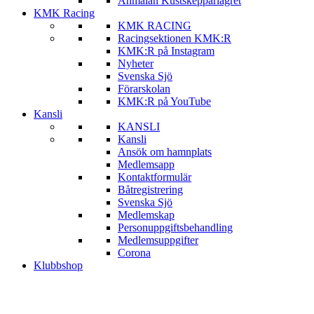
Anmälan Kustskepparlägret
KMK Racing
KMK RACING
Racingsektionen KMK:R
KMK:R på Instagram
Nyheter
Svenska Sjö
Förarskolan
KMK:R på YouTube
Kansli
KANSLI
Kansli
Ansök om hamnplats
Medlemsapp
Kontaktformulär
Båtregistrering
Svenska Sjö
Medlemskap
Personuppgiftsbehandling
Medlemsuppgifter
Corona
Klubbshop