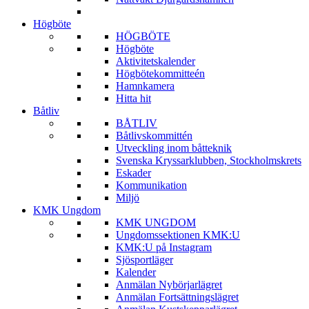
Högböte
HÖGBÖTE
Högböte
Aktivitetskalender
Högbötekommitteén
Hamnkamera
Hitta hit
Båtliv
BÅTLIV
Båtlivskommittén
Utveckling inom båtteknik
Svenska Kryssarklubben, Stockholmskrets
Eskader
Kommunikation
Miljö
KMK Ungdom
KMK UNGDOM
Ungdomssektionen KMK:U
KMK:U på Instagram
Sjösportläger
Kalender
Anmälan Nybörjarlägret
Anmälan Fortsättningslägret