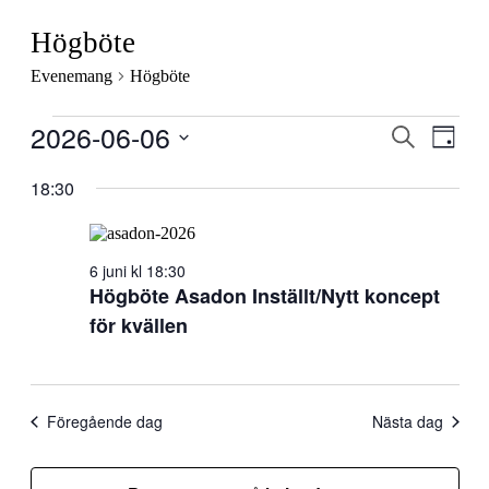
Högböte
Evenemang
Högböte
Evenemang
2026-06-06
Evenema
Even
Sök
Dag
vynav
för
Search
Välj
2026-
datum.
18:30
and
06-
Views
06
Navigati
6 juni kl 18:30
Högböte Asadon Inställt/Nytt koncept
för kvällen
Föregående dag
Nästa dag