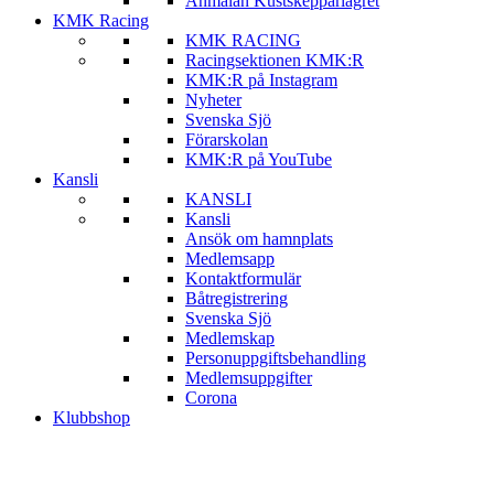
Anmälan Kustskepparlägret
KMK Racing
KMK RACING
Racingsektionen KMK:R
KMK:R på Instagram
Nyheter
Svenska Sjö
Förarskolan
KMK:R på YouTube
Kansli
KANSLI
Kansli
Ansök om hamnplats
Medlemsapp
Kontaktformulär
Båtregistrering
Svenska Sjö
Medlemskap
Personuppgiftsbehandling
Medlemsuppgifter
Corona
Klubbshop