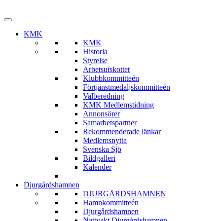
KMK
KMK
Historia
Styrelse
Arbetsutskottet
Klubbkommitteén
Förtjänstmedaljskommitteén
Valberedning
KMK Medlemstidning
Annonsörer
Samarbetspartner
Rekommenderade länkar
Medlemsnytta
Svenska Sjö
Bildgalleri
Kalender
Djurgårdshamnen
DJURGÅRDSHAMNEN
Hamnkommitteén
Djurgårdshamnen
Nattvakt Djurgårdshamnen