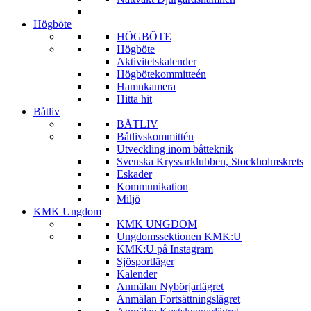
Högböte
HÖGBÖTE
Högböte
Aktivitetskalender
Högbötekommitteén
Hamnkamera
Hitta hit
Båtliv
BÅTLIV
Båtlivskommittén
Utveckling inom båtteknik
Svenska Kryssarklubben, Stockholmskrets
Eskader
Kommunikation
Miljö
KMK Ungdom
KMK UNGDOM
Ungdomssektionen KMK:U
KMK:U på Instagram
Sjösportläger
Kalender
Anmälan Nybörjarlägret
Anmälan Fortsättningslägret