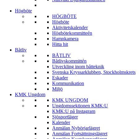
Högböte
HÖGBÖTE
Högböte
Aktivitetskalender
Högbötekommitteén
Hamnkamera
Hitta hit
Båtliv
BÅTLIV
Båtlivskommittén
Utveckling inom båtteknik
Svenska Kryssarklubben, Stockholmskrets
Eskader
Kommunikation
Miljö
KMK Ungdom
KMK UNGDOM
Ungdomssektionen KMK:U
KMK:U på Instagram
Sjösportläger
Kalender
Anmälan Nybörjarlägret
Anmälan Fortsättningslägret