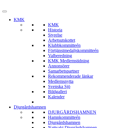
KMK
KMK
Historia
Styrelse
Arbetsutskottet
Klubbkommitteén
Förtjänstmedaljskommitteén
Valberedning
KMK Medlemstidning
Annonsörer
Samarbetspartner
Rekommenderade länkar
Medlemsnytta
Svenska Sjö
Bildgalleri
Kalender
Djurgårdshamnen
DJURGÅRDSHAMNEN
Hamnkommitteén
Djurgårdshamnen
Nattvakt Djurgårdshamnen