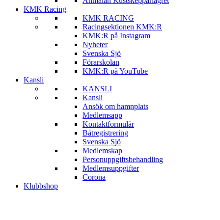
Anmälan Kustskepparlägret
KMK Racing
KMK RACING
Racingsektionen KMK:R
KMK:R på Instagram
Nyheter
Svenska Sjö
Förarskolan
KMK:R på YouTube
Kansli
KANSLI
Kansli
Ansök om hamnplats
Medlemsapp
Kontaktformulär
Båtregistrering
Svenska Sjö
Medlemskap
Personuppgiftsbehandling
Medlemsuppgifter
Corona
Klubbshop