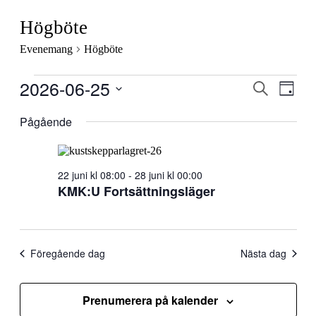
Högböte
Evenemang
Högböte
Evenemang
2026-06-25
Evenema
Even
Sök
Dag
vynav
för
Search
Välj
2026-
datum.
Pågående
and
06-
Views
25
Navigati
22 juni kl 08:00
-
28 juni kl 00:00
KMK:U Fortsättningsläger
Föregående dag
Nästa dag
Prenumerera på kalender