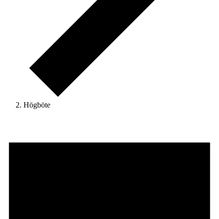
Högböte
Evenemang
för
2026-
07-
02