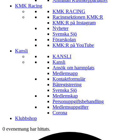
Anmälan Kustskepparlägret
KMK Racing
KMK RACING
Racingsektionen KMK:R
KMK:R på Instagram
Nyheter
Svenska Sjö
Förarskolan
KMK:R på YouTube
Kansli
KANSLI
Kansli
Ansök om hamnplats
Medlemsapp
Kontaktformulär
Båtregistrering
Svenska Sjö
Medlemskap
Personuppgiftsbehandling
Medlemsuppgifter
Corona
Klubbshop
0 evenemang har hittats.