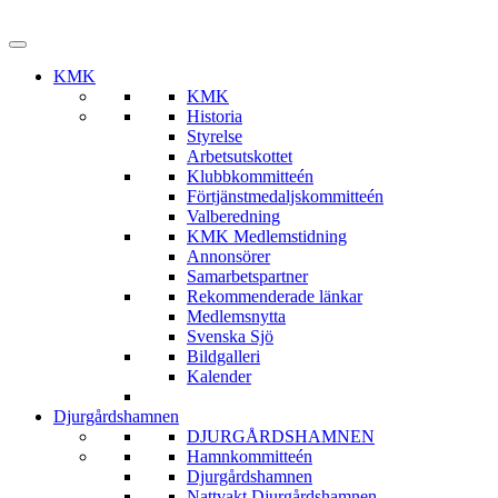
KMK
KMK
Historia
Styrelse
Arbetsutskottet
Klubbkommitteén
Förtjänstmedaljskommitteén
Valberedning
KMK Medlemstidning
Annonsörer
Samarbetspartner
Rekommenderade länkar
Medlemsnytta
Svenska Sjö
Bildgalleri
Kalender
Djurgårdshamnen
DJURGÅRDSHAMNEN
Hamnkommitteén
Djurgårdshamnen
Nattvakt Djurgårdshamnen