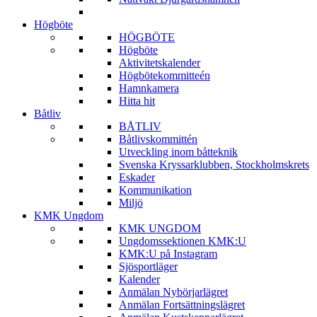
Högböte
HÖGBÖTE
Högböte
Aktivitetskalender
Högbötekommitteén
Hamnkamera
Hitta hit
Båtliv
BÅTLIV
Båtlivskommittén
Utveckling inom båtteknik
Svenska Kryssarklubben, Stockholmskrets
Eskader
Kommunikation
Miljö
KMK Ungdom
KMK UNGDOM
Ungdomssektionen KMK:U
KMK:U på Instagram
Sjösportläger
Kalender
Anmälan Nybörjarlägret
Anmälan Fortsättningslägret