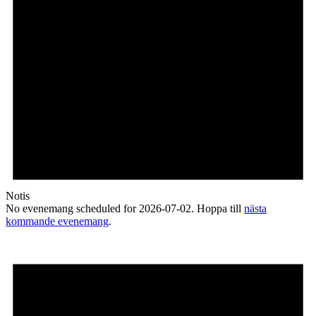
Notis
No evenemang scheduled for 2026-07-02. Hoppa till
nästa
kommande evenemang
.