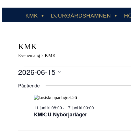
KMK
DJURGÅRDSHAMNEN
H
KMK
Evenemang
KMK
Evenemang
2026-06-15
för
Välj
2026-
datum.
Pågående
06-
15
11 juni kl 08:00
-
17 juni kl 00:00
KMK:U Nybörjarläger