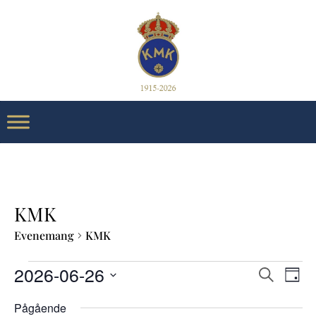
KMK
Evenemang
KMK
Evenemang
E
Even
2026-06-26
Sök
Dag
för
Searc
Välj
Pågående