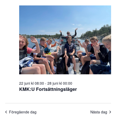
v
2026-
and
datum.
06-
Views
26
Naviga
22 juni kl 08:00
-
28 juni kl 00:00
KMK:U Fortsättningsläger
Föregående dag
Nästa dag