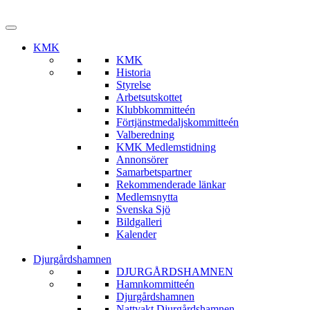
KMK
KMK
Historia
Styrelse
Arbetsutskottet
Klubbkommitteén
Förtjänstmedaljskommitteén
Valberedning
KMK Medlemstidning
Annonsörer
Samarbetspartner
Rekommenderade länkar
Medlemsnytta
Svenska Sjö
Bildgalleri
Kalender
Djurgårdshamnen
DJURGÅRDSHAMNEN
Hamnkommitteén
Djurgårdshamnen
Nattvakt Djurgårdshamnen