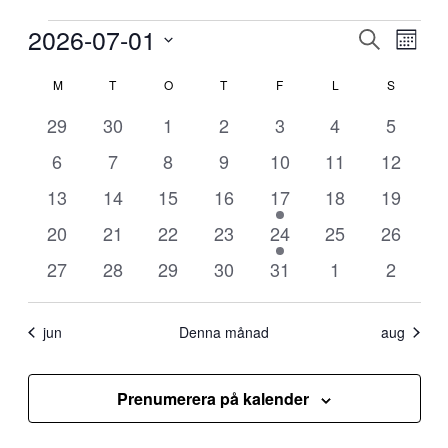
Evenemang
2026-07-01
Evenema
Even
Sök
Månad
vynav
Search
Välj
Kalender
datum.
M
MÅNDAG
T
TISDAG
O
ONSDAG
T
TORSDAG
F
FREDAG
L
LÖRDAG
S
SÖNDAG
and
av
Views
0
0
0
0
0
0
0
29
30
1
2
3
4
5
Evenemang
Navigati
evenemang
evenemang
evenemang
evenemang
evenemang
evenemang
evenem
0
0
0
0
0
0
0
6
7
8
9
10
11
12
evenemang
evenemang
evenemang
evenemang
evenemang
evenemang
evenem
0
0
0
0
1
0
0
13
14
15
16
17
18
19
evenemang
evenemang
evenemang
evenemang
evenemang
evenemang
evenem
0
0
0
0
1
0
0
20
21
22
23
24
25
26
evenemang
evenemang
evenemang
evenemang
evenemang
evenemang
evenem
0
0
0
0
0
0
0
27
28
29
30
31
1
2
evenemang
evenemang
evenemang
evenemang
evenemang
evenemang
evenem
jun
Denna månad
aug
Prenumerera på kalender