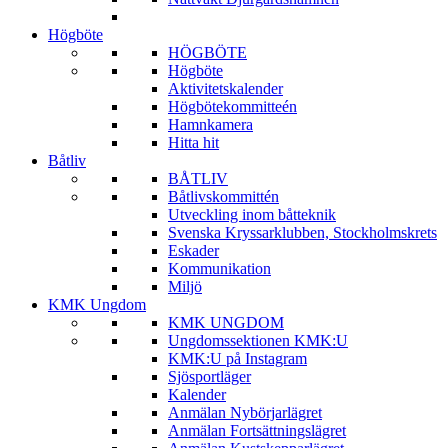
Högböte
HÖGBÖTE
Högböte
Aktivitetskalender
Högbötekommitteén
Hamnkamera
Hitta hit
Båtliv
BÅTLIV
Båtlivskommittén
Utveckling inom båtteknik
Svenska Kryssarklubben, Stockholmskrets
Eskader
Kommunikation
Miljö
KMK Ungdom
KMK UNGDOM
Ungdomssektionen KMK:U
KMK:U på Instagram
Sjösportläger
Kalender
Anmälan Nybörjarlägret
Anmälan Fortsättningslägret