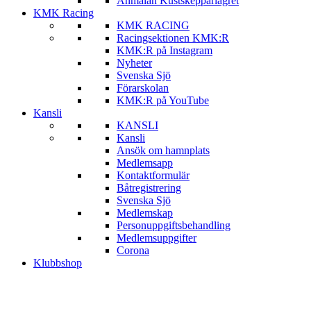
Anmälan Kustskepparlägret
KMK Racing
KMK RACING
Racingsektionen KMK:R
KMK:R på Instagram
Nyheter
Svenska Sjö
Förarskolan
KMK:R på YouTube
Kansli
KANSLI
Kansli
Ansök om hamnplats
Medlemsapp
Kontaktformulär
Båtregistrering
Svenska Sjö
Medlemskap
Personuppgiftsbehandling
Medlemsuppgifter
Corona
Klubbshop