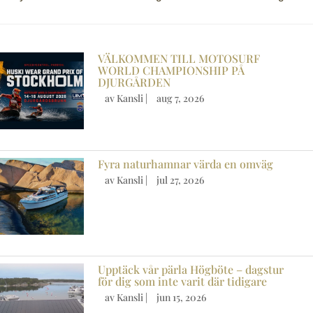
VÄLKOMMEN TILL MOTOSURF
WORLD CHAMPIONSHIP PÅ
DJURGÅRDEN
av
Kansli
|
aug 7, 2026
Fyra naturhamnar värda en omväg
av
Kansli
|
jul 27, 2026
Upptäck vår pärla Högböte – dagstur
för dig som inte varit där tidigare
av
Kansli
|
jun 15, 2026