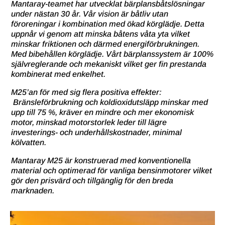
Mantaray-teamet har utvecklat bärplansbåtslösningar
under nästan 30 år. Vår vision är båtliv utan
föroreningar i kombination med ökad körglädje. Detta
uppnår vi genom att minska båtens våta yta vilket
minskar friktionen och därmed energiförbrukningen.
Med bibehållen körglädje. Vårt bärplanssystem är 100%
självreglerande och mekaniskt vilket ger fin prestanda
kombinerat med enkelhet.
M25’an för med sig flera positiva effekter:
Bränsleförbrukning och koldioxidutsläpp minskar med
upp till 75 %, kräver en mindre och mer ekonomisk
motor, minskad motorstorlek leder till lägre
investerings- och underhållskostnader, minimal
kölvatten.
Mantaray M25 är konstruerad med konventionella
material och optimerad för vanliga bensinmotorer vilket
gör den prisvärd och tillgänglig för den breda
marknaden.