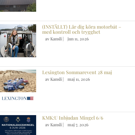
(INSTÄLLT) Lär dig köra motorbåt –
med kontroll och trygghet
av
Kansli
|
jun 11, 2026
Lexington Sommarevent 28 maj
av
Kansli
|
maj 11, 2026
KMK:U Inbjudan Mingel 6/6
av
Kansli
|
maj 7, 2026