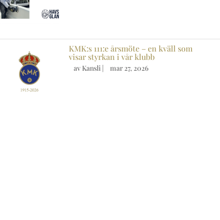
KMK:s 111:e årsmöte – en kväll som
visar styrkan i vår klubb
av
Kansli
|
mar 27, 2026