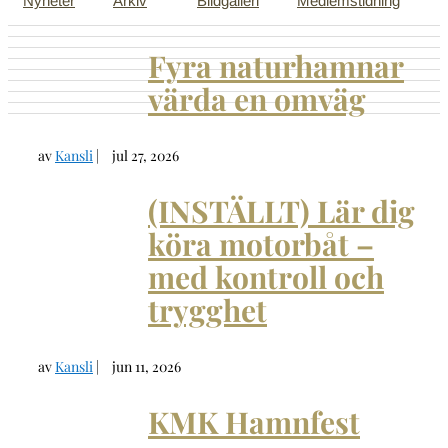
Nyheter
Arkiv
Bildgalleri
Medlemstidning
Fyra naturhamnar
värda en omväg
av
Kansli
|
jul 27, 2026
(INSTÄLLT) Lär dig
köra motorbåt –
med kontroll och
trygghet
av
Kansli
|
jun 11, 2026
KMK Hamnfest