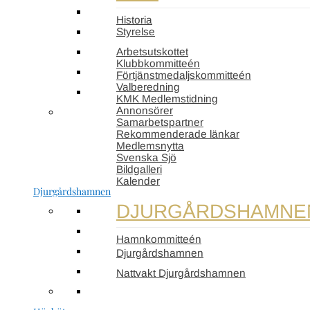
Historia
Styrelse
Arbetsutskottet
Klubbkommitteén
Förtjänstmedaljskommitteén
Valberedning
KMK Medlemstidning
Annonsörer
Samarbetspartner
Rekommenderade länkar
Medlemsnytta
Svenska Sjö
Bildgalleri
Kalender
Djurgårdshamnen
DJURGÅRDSHAMNE
Hamnkommitteén
Djurgårdshamnen
Nattvakt Djurgårdshamnen