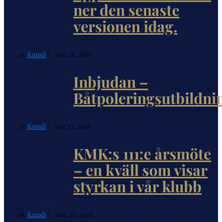
ner den senaste
versionen idag.
av
Kansli
|
apr 28, 2026
Inbjudan –
Båtpoleringsutbildni
av
Kansli
|
apr 27, 2026
KMK:s 111:e årsmöte
– en kväll som visar
styrkan i vår klubb
av
Kansli
|
mar 27, 2026