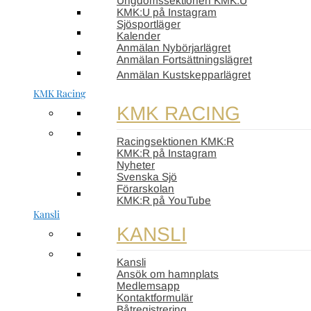
Ungdomssektionen KMK:U
KMK:U på Instagram
Sjösportläger
Kalender
Anmälan Nybörjarlägret
Anmälan Fortsättningslägret
Anmälan Kustskepparlägret
KMK Racing
KMK RACING
Racingsektionen KMK:R
KMK:R på Instagram
Nyheter
Svenska Sjö
Förarskolan
KMK:R på YouTube
Kansli
KANSLI
Kansli
Ansök om hamnplats
Medlemsapp
Kontaktformulär
Båtregistrering