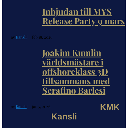
Inbjudan till MYS
Release Party 9 mars
av
Kansli
|
feb 18, 2026
Joakim Kumlin
världsmästare i
offshoreklass 3D
tillsammans med
Serafino Barlesi
KMK
av
Kansli
|
jan 5, 2026
Kansli