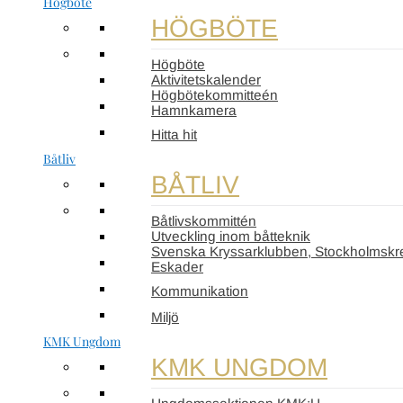
Högböte
HÖGBÖTE
Högböte
Aktivitetskalender
Högbötekommitteén
Hamnkamera
Hitta hit
Båtliv
BÅTLIV
Båtlivskommittén
Utveckling inom båtteknik
Svenska Kryssarklubben, Stockholmskr
Eskader
Kommunikation
Miljö
KMK Ungdom
KMK UNGDOM