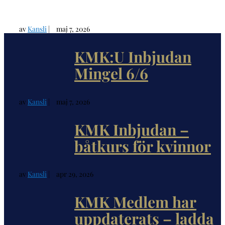
av
Kansli
|
maj 7, 2026
KMK:U Inbjudan
Mingel 6/6
av
Kansli
|
maj 7, 2026
KMK Inbjudan –
båtkurs för kvinnor
av
Kansli
|
apr 29, 2026
KMK Medlem har
uppdaterats – ladda