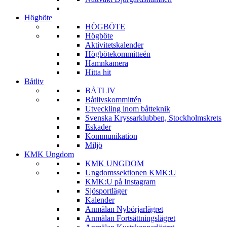
Högböte
HÖGBÖTE
Högböte
Aktivitetskalender
Högbötekommitteén
Hamnkamera
Hitta hit
Båtliv
BÅTLIV
Båtlivskommittén
Utveckling inom båtteknik
Svenska Kryssarklubben, Stockholmskrets
Eskader
Kommunikation
Miljö
KMK Ungdom
KMK UNGDOM
Ungdomssektionen KMK:U
KMK:U på Instagram
Sjösportläger
Kalender
Anmälan Nybörjarlägret
Anmälan Fortsättningslägret