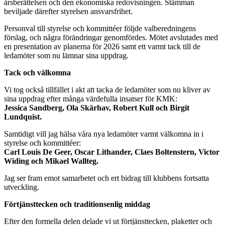
årsberättelsen och den ekonomiska redovisningen. Stämman
beviljade därefter styrelsen ansvarsfrihet.
Personval till styrelse och kommittéer följde valberedningens
förslag, och några förändringar genomfördes. Mötet avslutades med
en presentation av planerna för 2026 samt ett varmt tack till de
ledamöter som nu lämnar sina uppdrag.
Tack och välkomna
Vi tog också tillfället i akt att tacka de ledamöter som nu kliver av
sina uppdrag efter många värdefulla insatser för KMK:
Jessica Sandberg, Ola Skärhav, Robert Kull och Birgit
Lundquist.
Samtidigt vill jag hälsa våra nya ledamöter varmt välkomna in i
styrelse och kommittéer:
Carl Louis De Geer, Oscar Lithander, Claes Boltenstern, Victor
Widing och Mikael Wallteg.
Jag ser fram emot samarbetet och ert bidrag till klubbens fortsatta
utveckling.
Förtjänsttecken och traditionsenlig middag
Efter den formella delen delade vi ut förtjänsttecken, plaketter och