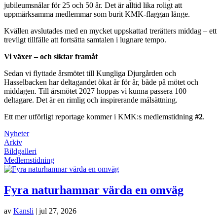
jubileumsnålar för 25 och 50 år. Det är alltid lika roligt att
uppmärksamma medlemmar som burit KMK‑flaggan länge.
Kvällen avslutades med en mycket uppskattad trerätters middag – ett
trevligt tillfälle att fortsätta samtalen i lugnare tempo.
Vi växer – och siktar framåt
Sedan vi flyttade årsmötet till Kungliga Djurgården och
Hasselbacken har deltagandet ökat år för år, både på mötet och
middagen. Till årsmötet 2027 hoppas vi kunna passera 100
deltagare. Det är en rimlig och inspirerande målsättning.
Ett mer utförligt reportage kommer i KMK:s medlemstidning
#2
.
Nyheter
Arkiv
Bildgalleri
Medlemstidning
Fyra naturhamnar värda en omväg
av
Kansli
|
jul 27, 2026