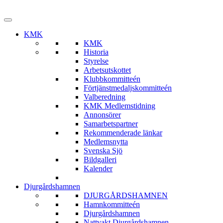
KMK
KMK
Historia
Styrelse
Arbetsutskottet
Klubbkommitteén
Förtjänstmedaljskommitteén
Valberedning
KMK Medlemstidning
Annonsörer
Samarbetspartner
Rekommenderade länkar
Medlemsnytta
Svenska Sjö
Bildgalleri
Kalender
Djurgårdshamnen
DJURGÅRDSHAMNEN
Hamnkommitteén
Djurgårdshamnen
Nattvakt Djurgårdshamnen