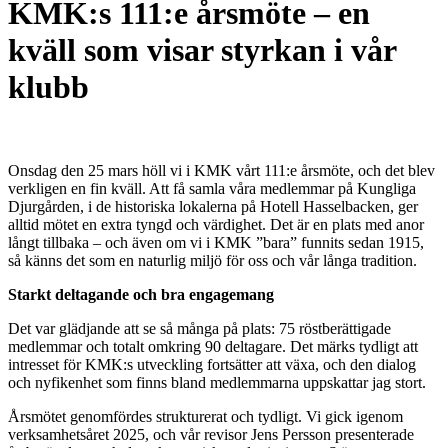
KMK:s 111:e årsmöte – en
kväll som visar styrkan i vår
klubb
Onsdag den 25 mars höll vi i KMK vårt 111:e årsmöte, och det blev
verkligen en fin kväll. Att få samla våra medlemmar på Kungliga
Djurgården, i de historiska lokalerna på Hotell Hasselbacken, ger
alltid mötet en extra tyngd och värdighet. Det är en plats med anor
långt tillbaka – och även om vi i KMK ”bara” funnits sedan 1915,
så känns det som en naturlig miljö för oss och vår långa tradition.
Starkt deltagande och bra engagemang
Det var glädjande att se så många på plats: 75 röstberättigade
medlemmar och totalt omkring 90 deltagare. Det märks tydligt att
intresset för KMK:s utveckling fortsätter att växa, och den dialog
och nyfikenhet som finns bland medlemmarna uppskattar jag stort.
Årsmötet genomfördes strukturerat och tydligt. Vi gick igenom
verksamhetsåret 2025, och vår revisor Jens Persson presenterade