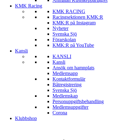
Anmälan Kustskepparlägret
KMK Racing
KMK RACING
Racingsektionen KMK:R
KMK:R på Instagram
Nyheter
Svenska Sjö
Förarskolan
KMK:R på YouTube
Kansli
KANSLI
Kansli
Ansök om hamnplats
Medlemsapp
Kontaktformulär
Båtregistrering
Svenska Sjö
Medlemskap
Personuppgiftsbehandling
Medlemsuppgifter
Corona
Klubbshop