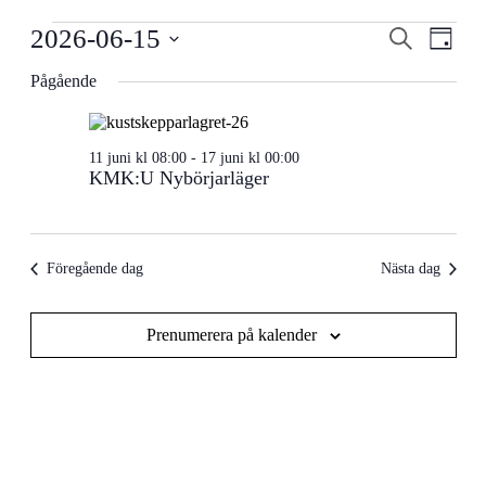
Evenemang
Evenema
Even
2026-06-15
Sök
Dag
vynav
för
Search
Välj
Pågående
datum.
2026-
and
06-
Views
15
Navigati
11 juni kl 08:00
-
17 juni kl 00:00
KMK:U Nybörjarläger
Föregående dag
Nästa dag
Prenumerera på kalender