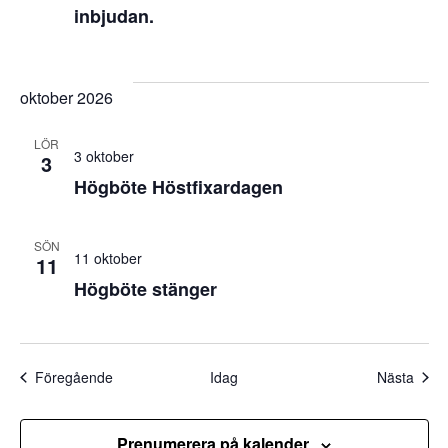
inbjudan.
oktober 2026
LÖR
3 oktober
3
Högböte Höstfixardagen
SÖN
11 oktober
11
Högböte stänger
Evenemang
Even
Föregående
Idag
Nästa
Prenumerera på kalender