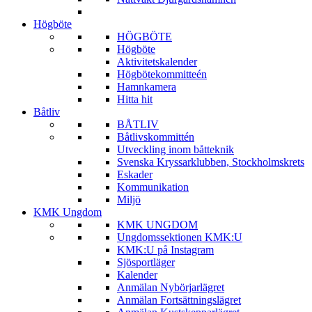
Högböte
HÖGBÖTE
Högböte
Aktivitetskalender
Högbötekommitteén
Hamnkamera
Hitta hit
Båtliv
BÅTLIV
Båtlivskommittén
Utveckling inom båtteknik
Svenska Kryssarklubben, Stockholmskrets
Eskader
Kommunikation
Miljö
KMK Ungdom
KMK UNGDOM
Ungdomssektionen KMK:U
KMK:U på Instagram
Sjösportläger
Kalender
Anmälan Nybörjarlägret
Anmälan Fortsättningslägret