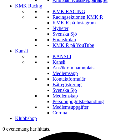
Anmälan Kustskepparlägret
KMK Racing
KMK RACING
Racingsektionen KMK:R
KMK:R på Instagram
Nyheter
Svenska Sjö
Förarskolan
KMK:R på YouTube
Kansli
KANSLI
Kansli
Ansök om hamnplats
Medlemsapp
Kontaktformulär
Båtregistrering
Svenska Sjö
Medlemskap
Personuppgiftsbehandling
Medlemsuppgifter
Corona
Klubbshop
0 evenemang har hittats.