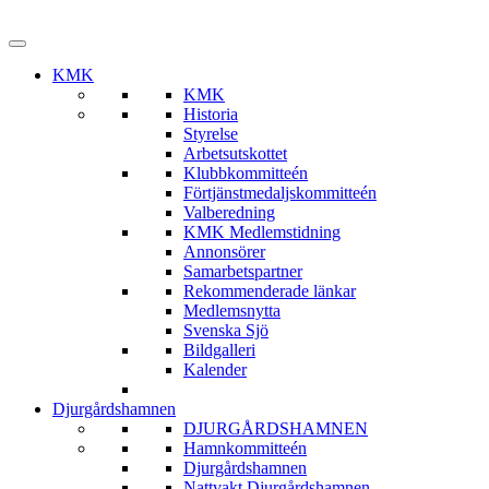
KMK
KMK
Historia
Styrelse
Arbetsutskottet
Klubbkommitteén
Förtjänstmedaljskommitteén
Valberedning
KMK Medlemstidning
Annonsörer
Samarbetspartner
Rekommenderade länkar
Medlemsnytta
Svenska Sjö
Bildgalleri
Kalender
Djurgårdshamnen
DJURGÅRDSHAMNEN
Hamnkommitteén
Djurgårdshamnen
Nattvakt Djurgårdshamnen