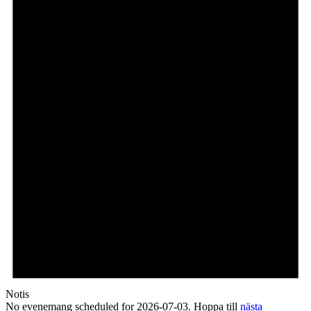
2026-
07-
03
Notis
No evenemang scheduled for 2026-07-03. Hoppa till
nästa