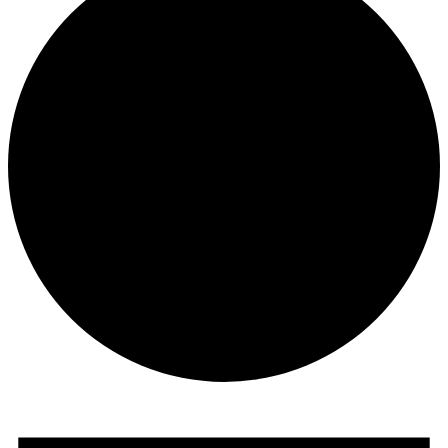
Evenemang
för