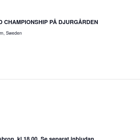
D CHAMPIONSHIP PÅ DJURGÅRDEN
lm, Sweden
ron, kl 18.00. Se separat inbjudan.