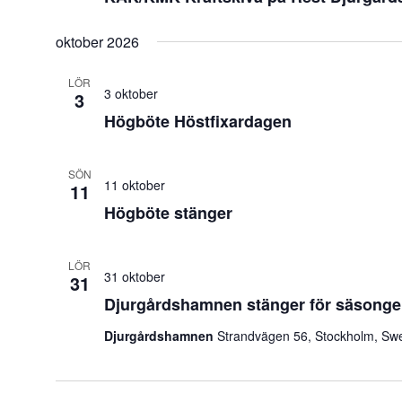
oktober 2026
LÖR
3 oktober
3
Högböte Höstfixardagen
SÖN
11 oktober
11
Högböte stänger
LÖR
31 oktober
31
Djurgårdshamnen stänger för säsonge
Djurgårdshamnen
Strandvägen 56, Stockholm, Sw