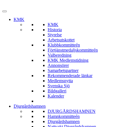
KMK
KMK
Historia
Styrelse
Arbetsutskottet
Klubbkommitteén
Förtjänstmedaljskommitteén
Valberedning
KMK Medlemstidning
Annonsörer
Samarbetspartner
Rekommenderade länkar
Medlemsnytta
Svenska Sjö
Bildgalleri
Kalender
Djurgårdshamnen
DJURGÅRDSHAMNEN
Hamnkommitteén
Djurgårdshamnen
Nattvakt Djurgårdshamnen