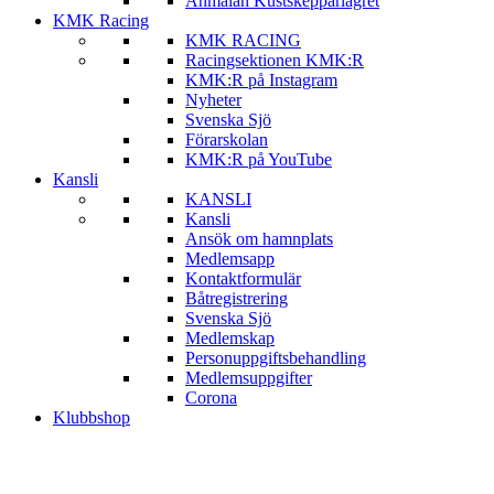
Anmälan Kustskepparlägret
KMK Racing
KMK RACING
Racingsektionen KMK:R
KMK:R på Instagram
Nyheter
Svenska Sjö
Förarskolan
KMK:R på YouTube
Kansli
KANSLI
Kansli
Ansök om hamnplats
Medlemsapp
Kontaktformulär
Båtregistrering
Svenska Sjö
Medlemskap
Personuppgiftsbehandling
Medlemsuppgifter
Corona
Klubbshop