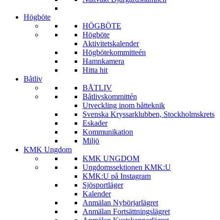
Högböte
HÖGBÖTE
Högböte
Aktivitetskalender
Högbötekommitteén
Hamnkamera
Hitta hit
Båtliv
BÅTLIV
Båtlivskommittén
Utveckling inom båtteknik
Svenska Kryssarklubben, Stockholmskrets
Eskader
Kommunikation
Miljö
KMK Ungdom
KMK UNGDOM
Ungdomssektionen KMK:U
KMK:U på Instagram
Sjösportläger
Kalender
Anmälan Nybörjarlägret
Anmälan Fortsättningslägret