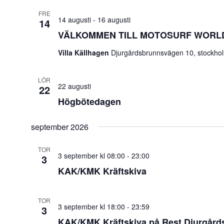
FRE
14 augusti
-
16 augusti
14
VÄLKOMMEN TILL MOTOSURF WORL
Villa Källhagen
Djurgårdsbrunnsvägen 10, stockho
LÖR
22 augusti
22
Högbötedagen
september 2026
TOR
3 september kl 08:00
-
23:00
3
KAK/KMK Kräftskiva
TOR
3 september kl 18:00
-
23:59
3
KAK/KMK Kräftskiva på Rest Djurgårdsb