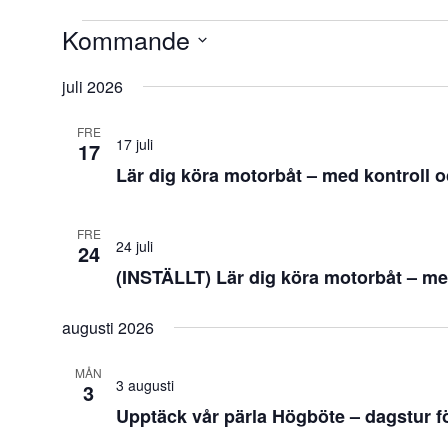
Evenemang
Kommande
Välj
datum.
juli 2026
FRE
17 juli
17
Lär dig köra motorbåt – med kontroll o
FRE
24 juli
24
(INSTÄLLT) Lär dig köra motorbåt – me
augusti 2026
MÅN
3 augusti
3
Upptäck vår pärla Högböte – dagstur för