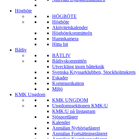
Högböte
HÖGBÖTE
Högböte
Aktivitetskalender
Högbötekommitteén
Hamnkamera
Hitta hit
Båtliv
BÅTLIV
Båtlivskommittén
Utveckling inom båtteknik
Svenska Kryssarklubben, Stockholmskrets
Eskader
Kommunikation
Miljö
KMK Ungdom
KMK UNGDOM
Ungdomssektionen KMK:U
KMK:U på Instagram
Sjösportläger
Kalender
Anmälan Nybörjarlägret
Anmälan Fortsättningslägret