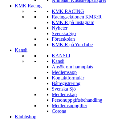
Anmälan Kustskepparlägret
KMK Racing
KMK RACING
Racingsektionen KMK:R
KMK:R på Instagram
Nyheter
Svenska Sjö
Förarskolan
KMK:R på YouTube
Kansli
KANSLI
Kansli
Ansök om hamnplats
Medlemsapp
Kontaktformulär
Båtregistrering
Svenska Sjö
Medlemskap
Personuppgiftsbehandling
Medlemsuppgifter
Corona
Klubbshop