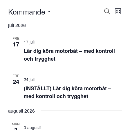
Evenemang
Kommande
Evenema
Even
Sök
Lista
vynav
Search
Välj
datum.
juli 2026
and
Views
FRE
Navigati
17 juli
17
Lär dig köra motorbåt – med kontroll
och trygghet
FRE
24 juli
24
(INSTÄLLT) Lär dig köra motorbåt –
med kontroll och trygghet
augusti 2026
MÅN
3 augusti
3