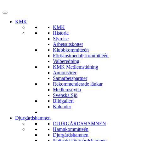
KMK
KMK
Historia
Styrelse
Arbetsutskottet
Klubbkommitteén
Förtjänstmedaljskommitteén
Valberedning
KMK Medlemstidning
Annonsörer
Samarbetspartner
Rekommenderade länkar
Medlemsnytta
Svenska Sjö
Bildgalleri
Kalender
Djurgårdshamnen
DJURGÅRDSHAMNEN
Hamnkommitteén
Djurgårdshamnen
Nattvakt Djurgårdshamnen